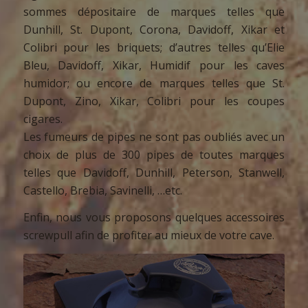
sommes dépositaire de marques telles que
Dunhill, St. Dupont, Corona, Davidoff, Xikar et
Colibri pour les briquets; d’autres telles qu’Elie
Bleu, Davidoff, Xikar, Humidif pour les caves
humidor; ou encore de marques telles que St.
Dupont, Zino, Xikar, Colibri pour les coupes
cigares.
Les fumeurs de pipes ne sont pas oubliés avec un
choix de plus de 300 pipes de toutes marques
telles que Davidoff, Dunhill, Peterson, Stanwell,
Castello, Brebia, Savinelli, …etc.
Enfin, nous vous proposons quelques accessoires
screwpull afin de profiter au mieux de votre cave.