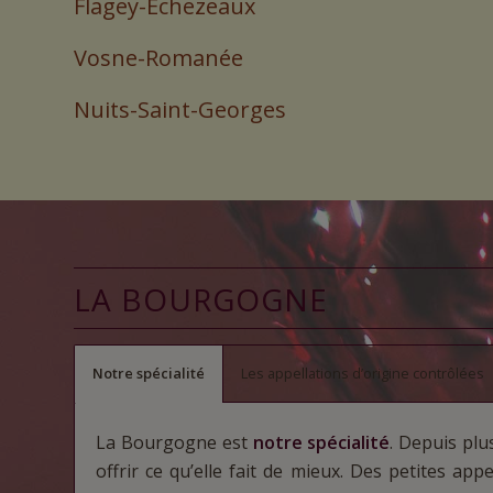
Flagey-Echezeaux
Vosne-Romanée
Nuits-Saint-Georges
LA BOURGOGNE
Notre spécialité
Les appellations d’origine contrôlées
La Bourgogne est
notre spécialité
. Depuis plu
offrir ce qu’elle fait de mieux. Des petites app