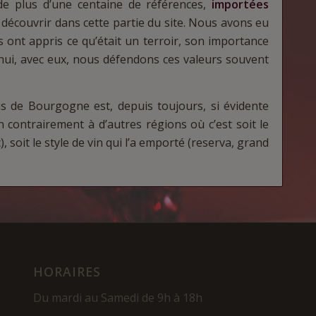
de plus d’une centaine de références,
importées
découvrir dans cette partie du site. Nous avons eu
 ont appris ce qu’était un terroir, son importance
’hui, avec eux, nous défendons ces valeurs souvent
ns de Bourgogne est, depuis toujours, si évidente
n contrairement à d’autres régions où c’est soit le
 soit le style de vin qui l’a emporté (reserva, grand
HORAIRES
Du mardi au Samedi de 9h à 18h