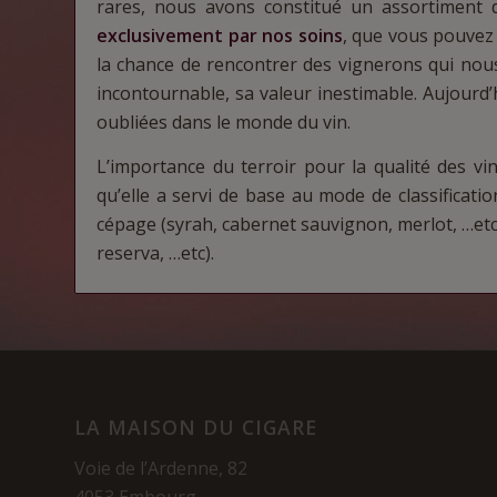
rares, nous avons constitué un assortiment 
exclusivement par nos soins
, que vous pouvez 
la chance de rencontrer des vignerons qui nous
incontournable, sa valeur inestimable. Aujourd
oubliées dans le monde du vin.
L’importance du terroir pour la qualité des vi
qu’elle a servi de base au mode de classificatio
cépage (syrah, cabernet sauvignon, merlot, …etc),
reserva, …etc).
LA MAISON DU CIGARE
Voie de l’Ardenne, 82
4053 Embourg