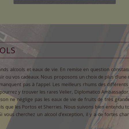
OOLS
nds alcools et eaux de vie. En remise en question constan
isir ou vos cadeaux. Nous proposons un choix de plus d’une 
anquent pas à l’appel. Les meilleurs rhums des différents 
pourrez y trouver les rares Velier, Diplomatico Ambassador
aison ne néglige pas les eaux de vie de fruits de très grand
tels que les Portos et Sherries. Nous suivons bien entendu t
Si vous cherchez un alcool d’exception, il y a de fortes ch