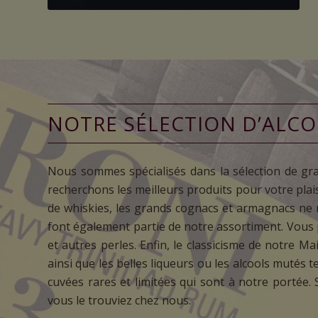
NOTRE SÉLECTION D’ALC
Nous sommes spécialisés dans la sélection de gra
recherchons les meilleurs produits pour votre pla
de whiskies, les grands cognacs et armagnacs ne m
font également partie de notre assortiment. Vous 
et autres perles. Enfin, le classicisme de notre M
ainsi que les belles liqueurs ou les alcools mutés 
cuvées rares et limitées qui sont à notre portée. 
vous le trouviez chez nous.