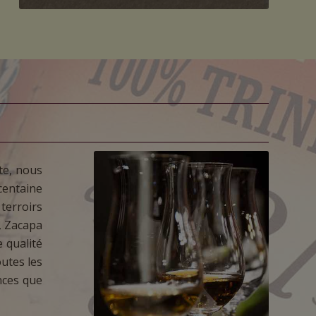
te, nous
centaine
terroirs
, Zacapa
e qualité
outes les
ances que