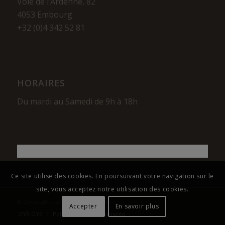
Voie de l’Ardenne, 82
4053 Embourg
+32 (0)4 342 52 81
HORAIRES
Du mardi au Samedi de 9h à 18h
Ce site utilise des cookies. En poursuivant votre navigation sur le
site, vous acceptez notre utilisation des cookies.
© Copyright - La Maison du Cigare
Accepter
En savoir plus
OYÉ-OYÉ
Politique de confidentialité