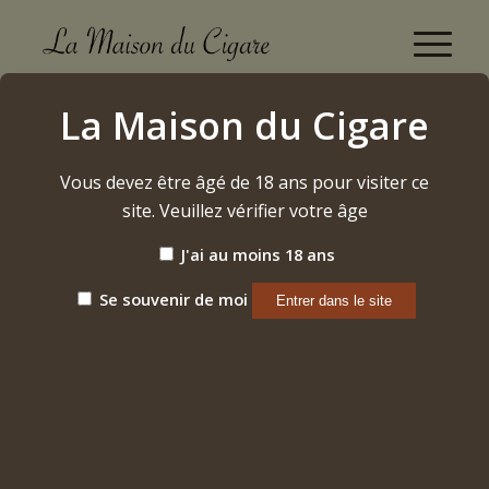
Contact
La Maison du Cigare
Accueil
/
Contact
Vous devez être âgé de 18 ans pour visiter ce
site. Veuillez vérifier votre âge
J'ai au moins 18 ans
Se souvenir de moi
LA MAISON DU CIGARE :
CARLO ET TROUSSART
S.R.L.