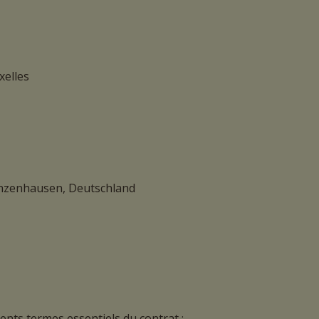
xelles
Gunzenhausen, Deutschland
rents termes essentiels du contrat :