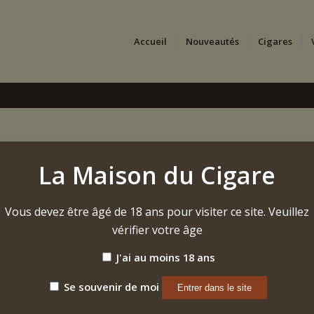
Accueil
Nouveautés
Cigares
ENTIALITÉ
La Maison du Cigare
S D’UTILISATION DU SITE
Vous devez être âgé de 18 ans pour visiter ce site. Veuillez
vérifier votre âge
J'ai au moins 18 ans
 » ont pour objet l’encadrement juridique des modalités de m
Se souvenir de moi
cceptées par tout Utilisateur souhaitant accéder au site. Elle