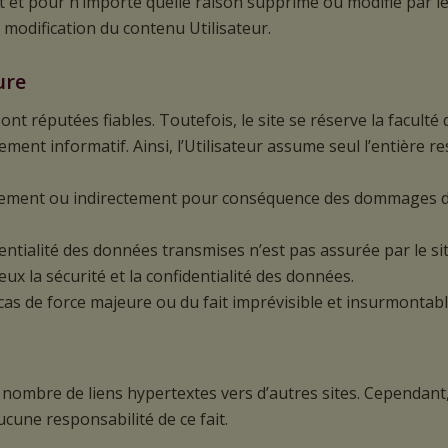
et pour n’importe quelle raison supprimé ou modifié par le si
 modification du contenu Utilisateur.
ure
nt réputées fiables. Toutefois, le site se réserve la faculté 
ment informatif. Ainsi, l’Utilisateur assume seul l’entière re
ctement ou indirectement pour conséquence des dommages doi
dentialité des données transmises n’est pas assurée par le si
ux la sécurité et la confidentialité des données.
as de force majeure ou du fait imprévisible et insurmontable
mbre de liens hypertextes vers d’autres sites. Cependant, n’
ucune responsabilité de ce fait.