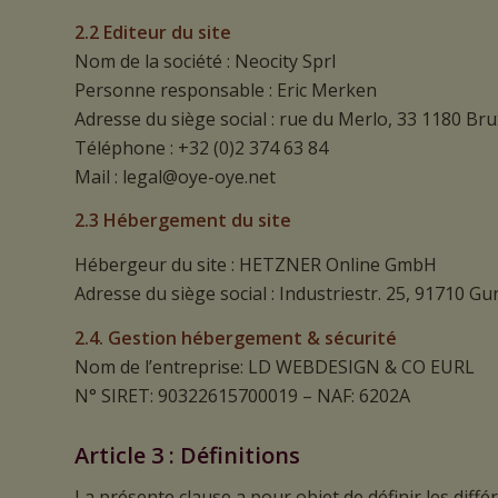
2.2 Editeur du site
Nom de la société : Neocity Sprl
Personne responsable : Eric Merken
Adresse du siège social : rue du Merlo, 33 1180 Bru
Téléphone : +32 (0)2 374 63 84
Mail : legal@oye-oye.net
2.3 Hébergement du site
Hébergeur du site : HETZNER Online GmbH
Adresse du siège social : Industriestr. 25, 91710 
2.4. Gestion hébergement & sécurité
Nom de l’entreprise: LD WEBDESIGN & CO EURL
N° SIRET: 90322615700019 – NAF: 6202A
Article 3 : Définitions
La présente clause a pour objet de définir les diffé