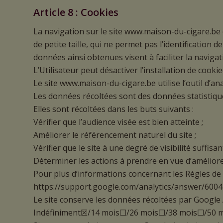
Article 8 : Cookies
La navigation sur le site www.maison-du-cigare.be es
de petite taille, qui ne permet pas l’identification 
données ainsi obtenues visent à faciliter la naviga
L’Utilisateur peut désactiver l’installation de cooki
Le site www.maison-du-cigare.be utilise l’outil d’an
Les données récoltées sont des données statistiqu
Elles sont récoltées dans les buts suivants :
Vérifier que l’audience visée est bien atteinte ;
Améliorer le référencement naturel du site ;
Vérifier que le site à une degré de visibilité suffisant
Déterminer les actions à prendre en vue d’améliorer l
Pour plus d’informations concernant les Règles de co
https://support.google.com/analytics/answer/600
Le site conserve les données récoltées par Google 
Indéfiniment☒/14 mois☐/26 mois☐/38 mois☐/50 moi