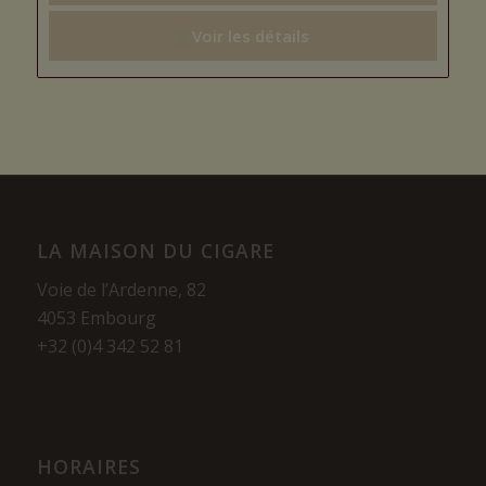
Voir les détails
LA MAISON DU CIGARE
Voie de l’Ardenne, 82
4053 Embourg
+32 (0)4 342 52 81
HORAIRES