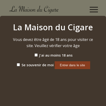
Cohiba Behike
La Maison du Cigare
Accueil
/
Cigares
/
Cubains
/
Cohiba Behike
Vous devez être âgé de 18 ans pour visiter ce
site. Veuillez vérifier votre âge
Trier par
Par défaut
J'ai au moins 18 ans
Afficher
15 Produits par page
Se souvenir de moi