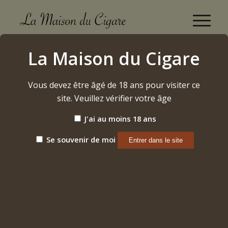
Punch
La Maison du Cigare
Accueil
/
Cigares
/
Cubains
/
Punch
Vous devez être âgé de 18 ans pour visiter ce
site. Veuillez vérifier votre âge
Trier par
Par défaut
J'ai au moins 18 ans
Afficher
15 Produits par page
Se souvenir de moi