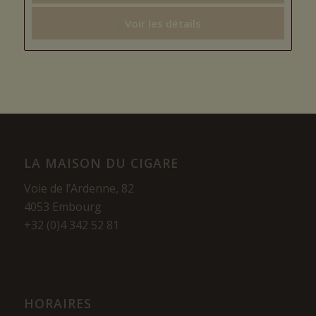
Voir les détails
LA MAISON DU CIGARE
Voie de l’Ardenne, 82
4053 Embourg
+32 (0)4 342 52 81
HORAIRES