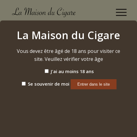
Asylum Cigars
La Maison du Cigare
Accueil
/
Cigares
/
Nicaragua
/
Asylum Cigars
Vous devez être âgé de 18 ans pour visiter ce
site. Veuillez vérifier votre âge
Trier par
Par défaut
J'ai au moins 18 ans
Afficher
15 Produits par page
Se souvenir de moi