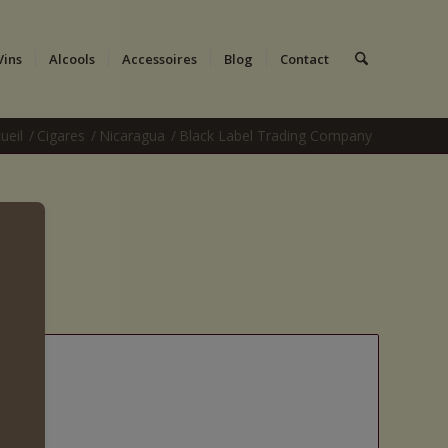
Vins
Alcools
Accessoires
Blog
Contact
ueil
/
Cigares
/
Nicaragua
/
Black Label Trading Company