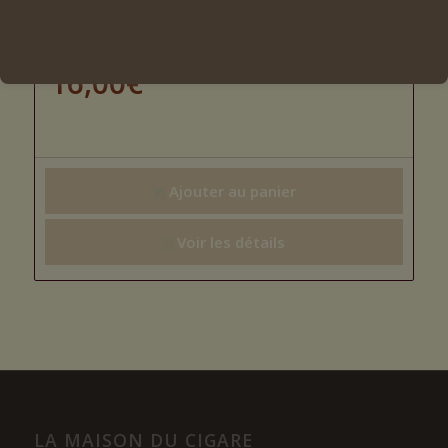
Original « Lanceros »
16,00
€
Ajouter au panier
Voir les détails
LA MAISON DU CIGARE