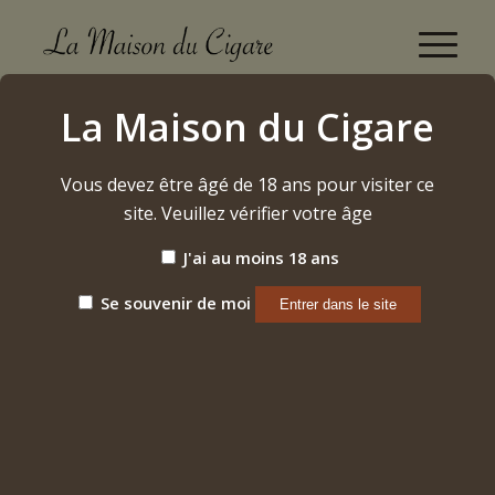
Don Pepin Garcia
La Maison du Cigare
Accueil
/
Cigares
/
Nicaragua
/
Don Pepin Garcia
Vous devez être âgé de 18 ans pour visiter ce
site. Veuillez vérifier votre âge
Trier par
Par défaut
J'ai au moins 18 ans
Afficher
15 Produits par page
Se souvenir de moi