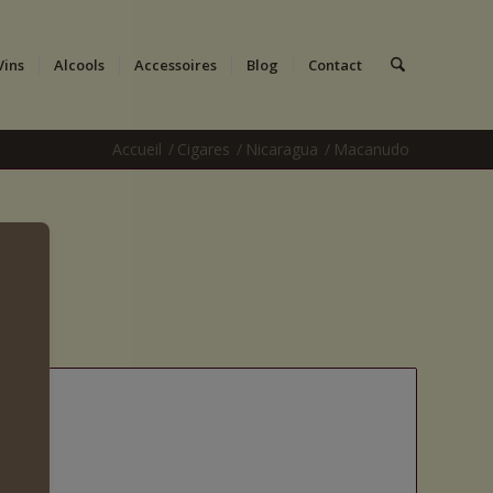
Vins
Alcools
Accessoires
Blog
Contact
Accueil
/
Cigares
/
Nicaragua
/
Macanudo