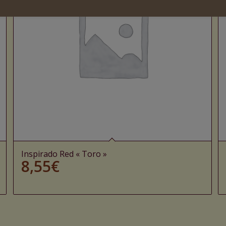
Inspirado Red « Toro »
8,55
€
Ajouter au panier