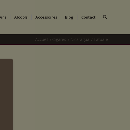
Vins
Alcools
Accessoires
Blog
Contact
Accueil
/
Cigares
/
Nicaragua
/
Tatuaje