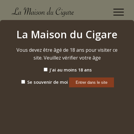
Apollon le Divin 2015
La Maison du Cigare
Accueil
/
Etiquette: Apollon le Divin 2015
Vous devez être âgé de 18 ans pour visiter ce
site. Veuillez vérifier votre âge
Trier par
Par défaut
J'ai au moins 18 ans
Afficher
15 Produits par page
Se souvenir de moi