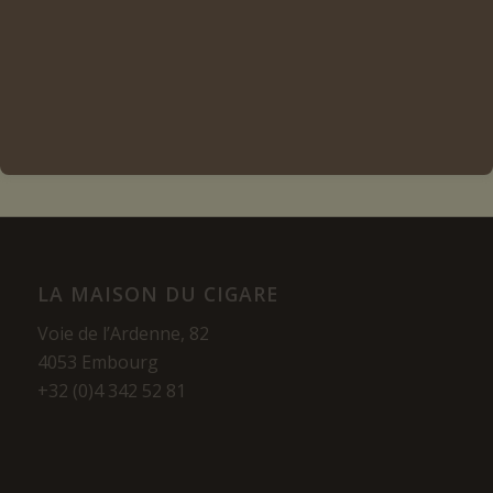
Ajouter au panier
Voir les détails
LA MAISON DU CIGARE
Voie de l’Ardenne, 82
4053 Embourg
+32 (0)4 342 52 81