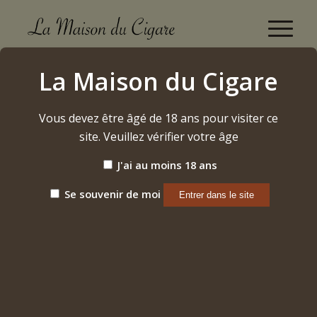
Arturo Fuente Gran Reserva Rotschild Maduro
La Maison du Cigare
2024
Accueil
/
Vous devez être âgé de 18 ans pour visiter ce
Etiquette: Arturo Fuente Gran Reserva Rotschild Maduro
2024
site. Veuillez vérifier votre âge
J'ai au moins 18 ans
Trier par
Par défaut
Se souvenir de moi
Afficher
15 Produits par page