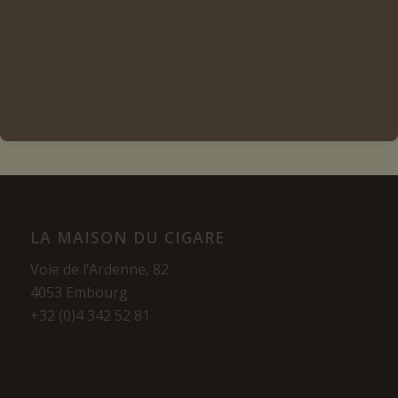
Ajouter au panier
Voir les détails
LA MAISON DU CIGARE
Voie de l’Ardenne, 82
4053 Embourg
+32 (0)4 342 52 81