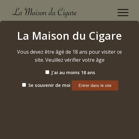
arturo Fuente "The Man's 80th" - Eye Of The
La Maison du Cigare
Shark 2024
Accueil
/
Vous devez être âgé de 18 ans pour visiter ce
Etiquette: arturo Fuente "The Man's 80th" - Eye Of The
Shark 2024
site. Veuillez vérifier votre âge
J'ai au moins 18 ans
Trier par
Par défaut
Se souvenir de moi
Afficher
15 Produits par page