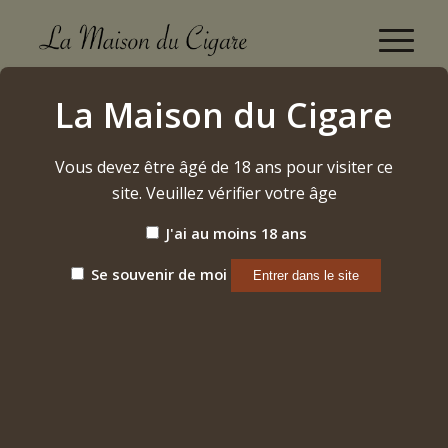
Ashton Classic Magnum 2024
La Maison du Cigare
Accueil
/
Etiquette: Ashton Classic Magnum 2024
Vous devez être âgé de 18 ans pour visiter ce
site. Veuillez vérifier votre âge
Trier par
Par défaut
J'ai au moins 18 ans
Afficher
15 Produits par page
Se souvenir de moi