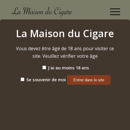
Balmoral Anejo XO Torpedo MK52 2024
La Maison du Cigare
Accueil
/
Etiquette: Balmoral Anejo XO Torpedo MK52 2024
Vous devez être âgé de 18 ans pour visiter ce
site. Veuillez vérifier votre âge
Trier par
Par défaut
J'ai au moins 18 ans
Afficher
15 Produits par page
Se souvenir de moi