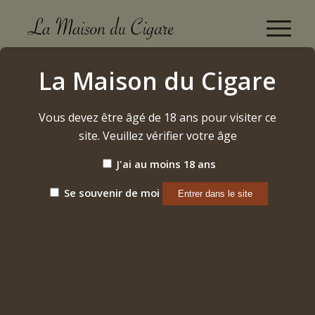
Black Label Trading Company Bishops Blend
La Maison du Cigare
Lancero (Limited 2020) (2024)
Accueil
/
Vous devez être âgé de 18 ans pour visiter ce
Etiquette: Black Label Trading Company Bishops Blend
Lancero (Limited 2020)...
site. Veuillez vérifier votre âge
J'ai au moins 18 ans
Trier par
Par défaut
Se souvenir de moi
Afficher
15 Produits par page