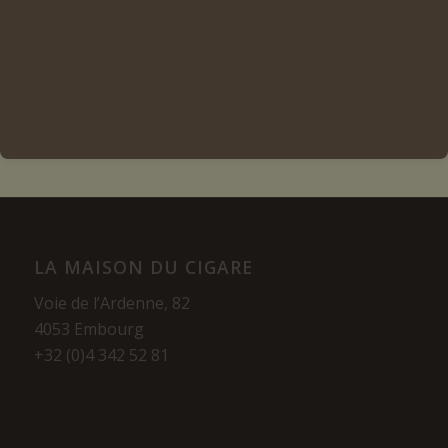
Ajouter au panier
Voir les détails
LA MAISON DU CIGARE
Voie de l’Ardenne, 82
4053 Embourg
+32 (0)4 342 52 81