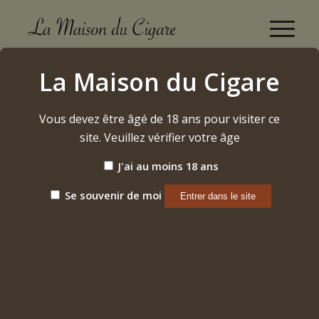
Camacho Ecuador Gordo 60/6 (2024)
La Maison du Cigare
Accueil
/
Etiquette: Camacho Ecuador Gordo 60/6 (2024)
Vous devez être âgé de 18 ans pour visiter ce
site. Veuillez vérifier votre âge
Trier par
Par défaut
J'ai au moins 18 ans
Afficher
15 Produits par page
Se souvenir de moi