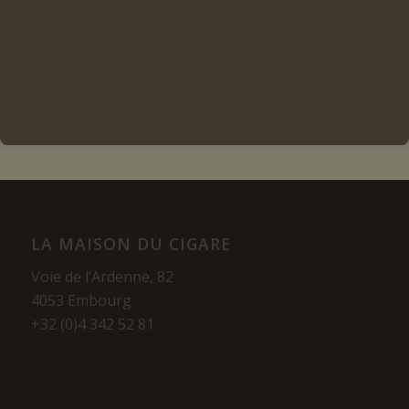
Ajouter au panier
Voir les détails
LA MAISON DU CIGARE
Voie de l’Ardenne, 82
4053 Embourg
+32 (0)4 342 52 81