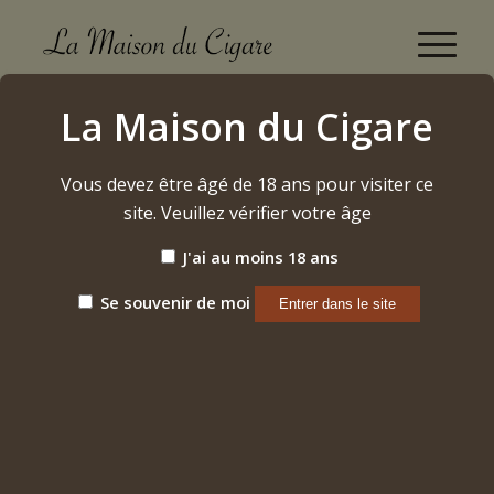
Cavalier Genève Tres Delicuentes Habano
La Maison du Cigare
Robusto (2024)
Accueil
/
Vous devez être âgé de 18 ans pour visiter ce
Etiquette: Cavalier Genève Tres Delicuentes Habano
Robusto (2024)
site. Veuillez vérifier votre âge
J'ai au moins 18 ans
Trier par
Par défaut
Se souvenir de moi
Afficher
15 Produits par page