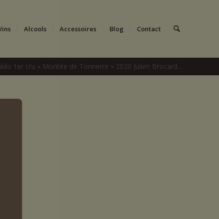
Vins
Alcools
Accessoires
Blog
Contact
ablis 1er cru « Montée de Tonnerre » 2020 Julien Brocard...