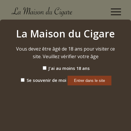
"Chateau de Beaucastel" 2019 Famille Perrin
La Maison du Cigare
Accueil
/
Etiquette: "Chateau de Beaucastel" 2019 Famille Perrin
Vous devez être âgé de 18 ans pour visiter ce
site. Veuillez vérifier votre âge
Trier par
Par défaut
J'ai au moins 18 ans
Afficher
15 Produits par page
Se souvenir de moi