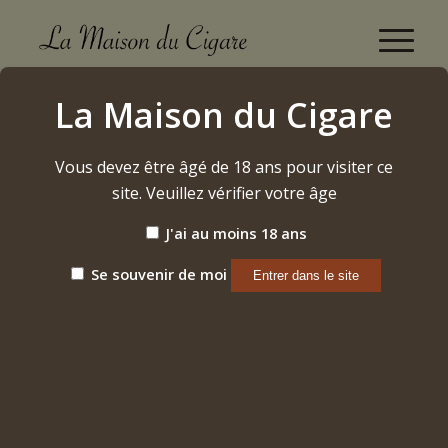
"Clos Saint Denis" Grand Cru 2014 Jérôme
La Maison du Cigare
Castagnier
Accueil
/
Vous devez être âgé de 18 ans pour visiter ce
Etiquette: "Clos Saint Denis" Grand Cru 2014 Jérôme
Castagnier
site. Veuillez vérifier votre âge
J'ai au moins 18 ans
Trier par
Par défaut
Se souvenir de moi
Afficher
15 Produits par page