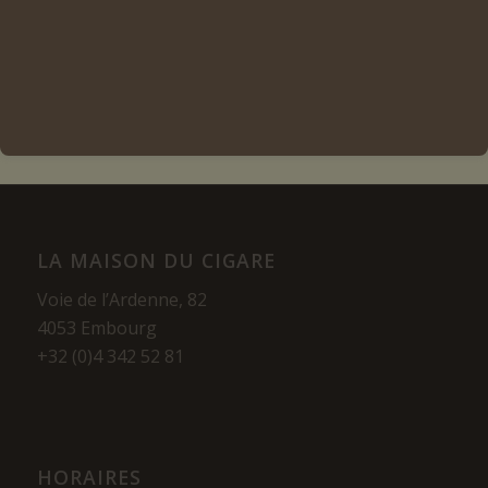
Lire la suite
Voir les détails
LA MAISON DU CIGARE
Voie de l’Ardenne, 82
4053 Embourg
+32 (0)4 342 52 81
HORAIRES