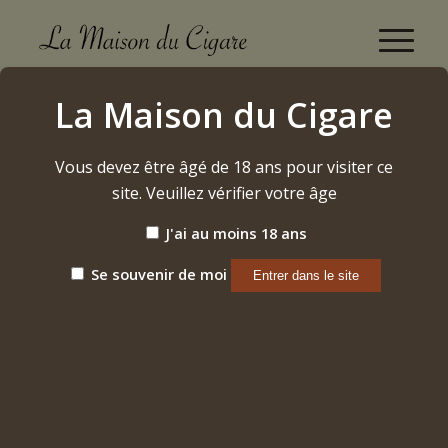
Cusano Churchill (16 pièces) (2024)
La Maison du Cigare
Accueil
/
Etiquette: Cusano Churchill (16 pièces) (2024)
Vous devez être âgé de 18 ans pour visiter ce
site. Veuillez vérifier votre âge
Trier par
Par défaut
J'ai au moins 18 ans
Afficher
15 Produits par page
Se souvenir de moi