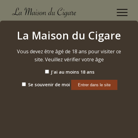
Davidoff Grand Cru n°5 (2024)
La Maison du Cigare
Accueil
/
Etiquette: Davidoff Grand Cru n°5 (2024)
Vous devez être âgé de 18 ans pour visiter ce
site. Veuillez vérifier votre âge
Trier par
Par défaut
J'ai au moins 18 ans
Afficher
15 Produits par page
Se souvenir de moi