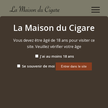
Don Pepin Garcia Original "Invictos" (robusto)
La Maison du Cigare
(2024)
Accueil
/
Vous devez être âgé de 18 ans pour visiter ce
Etiquette: Don Pepin Garcia Original "Invictos" (robusto)
(2024)
site. Veuillez vérifier votre âge
J'ai au moins 18 ans
Trier par
Par défaut
Se souvenir de moi
Afficher
15 Produits par page