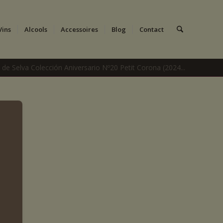
Vins
Alcools
Accessoires
Blog
Contact
r de Selva Colección Aniversario Nº20 Petit Corona (2024...