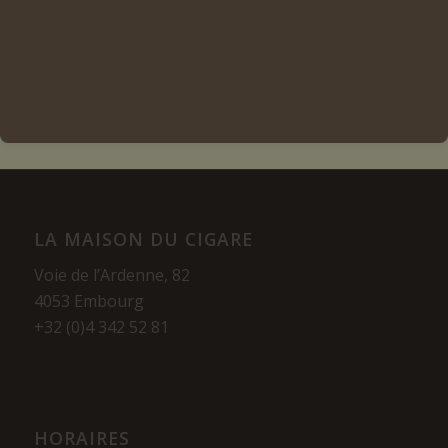
Lire la suite
Voir les détails
LA MAISON DU CIGARE
Voie de l’Ardenne, 82
4053 Embourg
+32 (0)4 342 52 81
HORAIRES