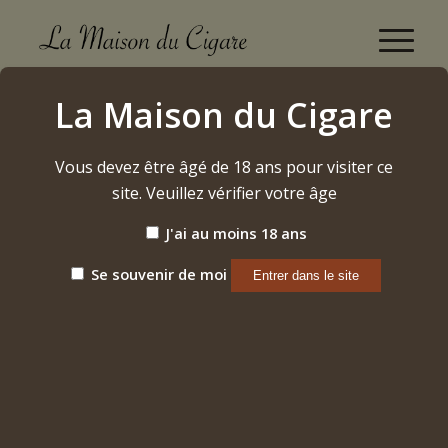
Gevrey-Chambertin 1er Cru "Perrières" 2020
La Maison du Cigare
Marchand-Grillot
Accueil
/
Vous devez être âgé de 18 ans pour visiter ce
Etiquette: Gevrey-Chambertin 1er Cru "Perrières" 2020
Marchand-Grillot...
site. Veuillez vérifier votre âge
J'ai au moins 18 ans
Trier par
Par défaut
Se souvenir de moi
Afficher
15 Produits par page