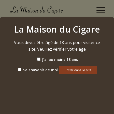
Guillermo Leòn Family Reserve Gran Toro (2024)
La Maison du Cigare
Accueil
/
Etiquette: Guillermo Leòn Family Reserve Gran Toro
(2024)
Vous devez être âgé de 18 ans pour visiter ce
site. Veuillez vérifier votre âge
J'ai au moins 18 ans
Trier par
Par défaut
Afficher
15 Produits par page
Se souvenir de moi