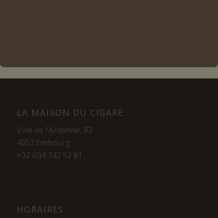
Voir les détails
LA MAISON DU CIGARE
Voie de l’Ardenne, 82
4053 Embourg
+32 (0)4 342 52 81
HORAIRES