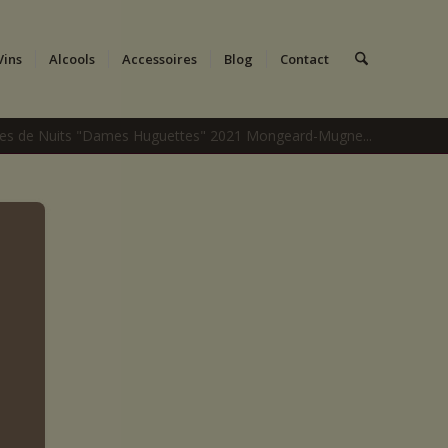
Vins
Alcools
Accessoires
Blog
Contact
ôtes de Nuits "Dames Huguettes" 2021 Mongeard-Mugne...