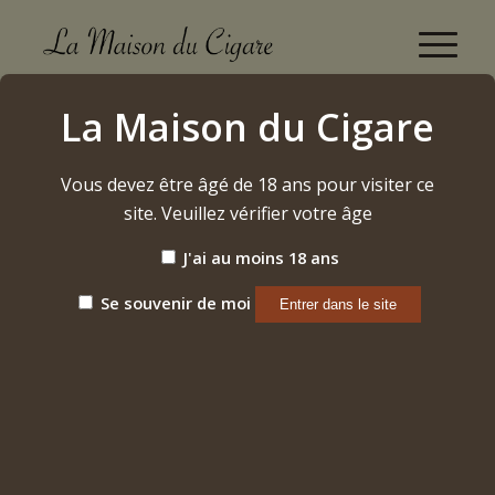
Hoyo de Monterrey du Député 2024
La Maison du Cigare
Accueil
/
Etiquette: Hoyo de Monterrey du Député 2024
Vous devez être âgé de 18 ans pour visiter ce
site. Veuillez vérifier votre âge
Trier par
Par défaut
J'ai au moins 18 ans
Afficher
15 Produits par page
Se souvenir de moi