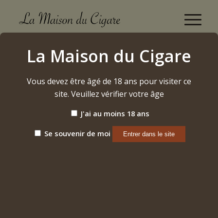
Hoyo de Monterrey du Maire 2024
La Maison du Cigare
Accueil
/
Etiquette: Hoyo de Monterrey du Maire 2024
Vous devez être âgé de 18 ans pour visiter ce
site. Veuillez vérifier votre âge
Trier par
Par défaut
J'ai au moins 18 ans
Afficher
15 Produits par page
Se souvenir de moi