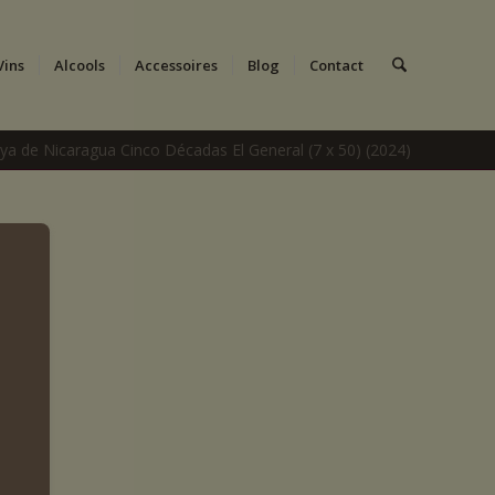
Vins
Alcools
Accessoires
Blog
Contact
Joya de Nicaragua Cinco Décadas El General (7 x 50) (2024)