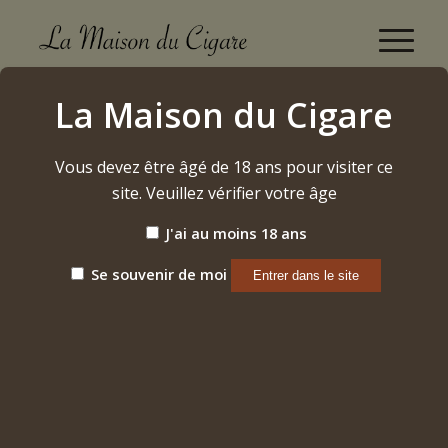
La Flor Dominicana TCFKA Natural (figurado)
La Maison du Cigare
(2024)
Accueil
/
Vous devez être âgé de 18 ans pour visiter ce
Etiquette: La Flor Dominicana TCFKA Natural (figurado)
(2024)
site. Veuillez vérifier votre âge
J'ai au moins 18 ans
Trier par
Par défaut
Se souvenir de moi
Afficher
15 Produits par page