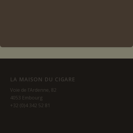
Ajouter au panier
Voir les détails
LA MAISON DU CIGARE
Voie de l’Ardenne, 82
4053 Embourg
+32 (0)4 342 52 81