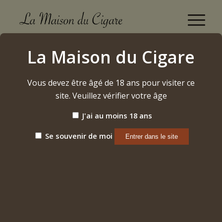
Montecristo Linea 1935 Leyenda 2024
La Maison du Cigare
Accueil
/
Etiquette: Montecristo Linea 1935 Leyenda 2024
Vous devez être âgé de 18 ans pour visiter ce
site. Veuillez vérifier votre âge
Trier par
Par défaut
J'ai au moins 18 ans
Afficher
15 Produits par page
Se souvenir de moi