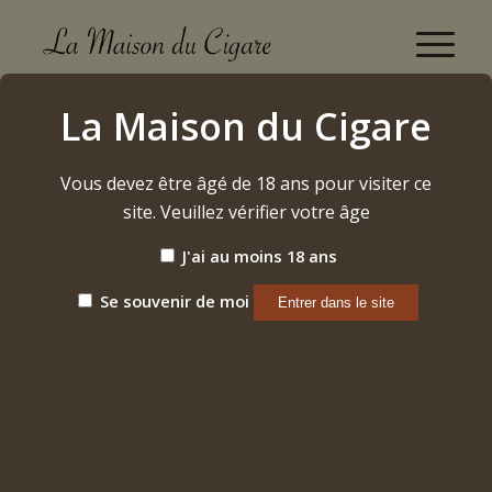
Montecristo n°3 2024
La Maison du Cigare
Accueil
/
Etiquette: Montecristo n°3 2024
Vous devez être âgé de 18 ans pour visiter ce
site. Veuillez vérifier votre âge
Trier par
Par défaut
J'ai au moins 18 ans
Afficher
15 Produits par page
Se souvenir de moi