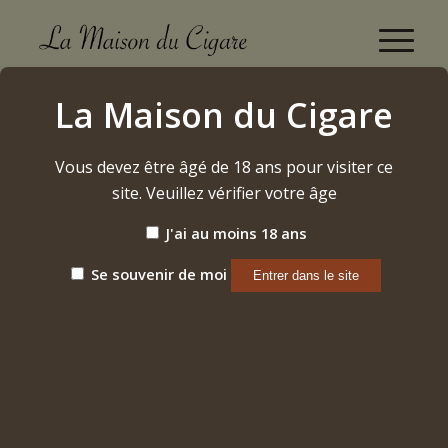
Montecristo Petit n°2 2024
La Maison du Cigare
Accueil
/
Etiquette: Montecristo Petit n°2 2024
Vous devez être âgé de 18 ans pour visiter ce
site. Veuillez vérifier votre âge
Trier par
Par défaut
J'ai au moins 18 ans
Afficher
15 Produits par page
Se souvenir de moi