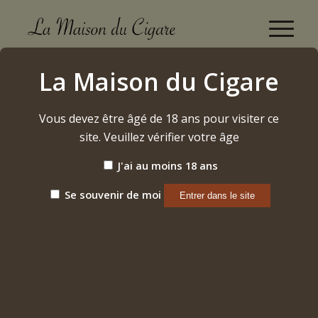
My Father La Gran Oferta "Robusto" (2024)
La Maison du Cigare
Accueil
/
Etiquette: My Father La Gran Oferta "Robusto" (2024)
Vous devez être âgé de 18 ans pour visiter ce
site. Veuillez vérifier votre âge
Trier par
Par défaut
J'ai au moins 18 ans
Afficher
15 Produits par page
Se souvenir de moi