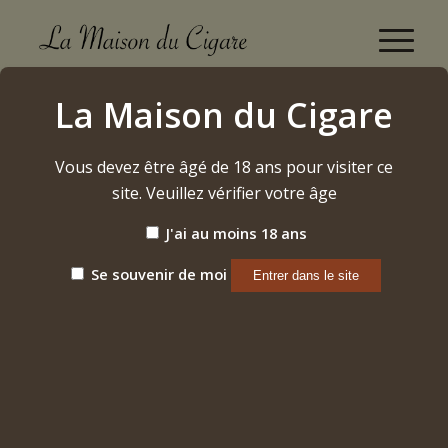
Oliva Flor de Oliva "Torpedo" (2024)
La Maison du Cigare
Accueil
/
Etiquette: Oliva Flor de Oliva "Torpedo" (2024)
Vous devez être âgé de 18 ans pour visiter ce
site. Veuillez vérifier votre âge
Trier par
Par défaut
J'ai au moins 18 ans
Afficher
15 Produits par page
Se souvenir de moi