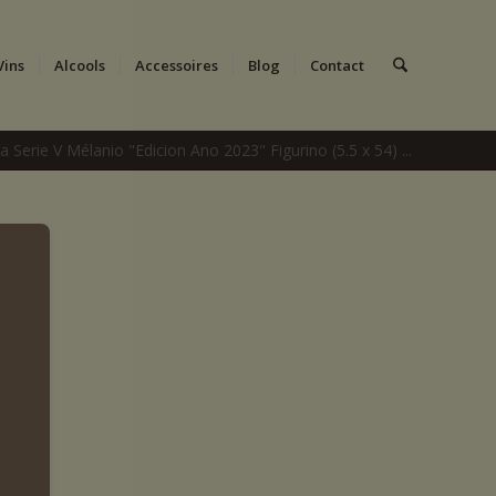
Vins
Alcools
Accessoires
Blog
Contact
va Serie V Mélanio "Edicion Ano 2023" Figurino (5.5 x 54) ...