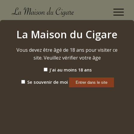
Opus X 20th Anniversary God's Whisper 2024
La Maison du Cigare
Accueil
/
Etiquette: Opus X 20th Anniversary God's Whisper 2024
Vous devez être âgé de 18 ans pour visiter ce
site. Veuillez vérifier votre âge
Trier par
Par défaut
J'ai au moins 18 ans
Afficher
15 Produits par page
Se souvenir de moi