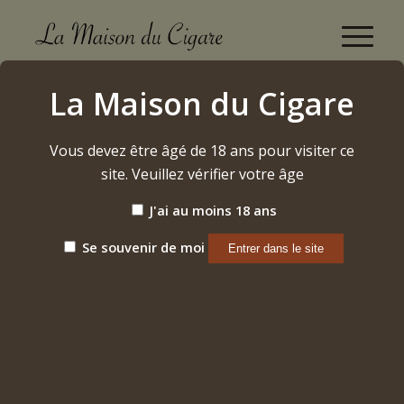
PDR 1878 Double Magnum Capa Sun Grown 2024
La Maison du Cigare
Accueil
/
Etiquette: PDR 1878 Double Magnum Capa Sun Grown
2024
Vous devez être âgé de 18 ans pour visiter ce
site. Veuillez vérifier votre âge
J'ai au moins 18 ans
Trier par
Par défaut
Afficher
15 Produits par page
Se souvenir de moi