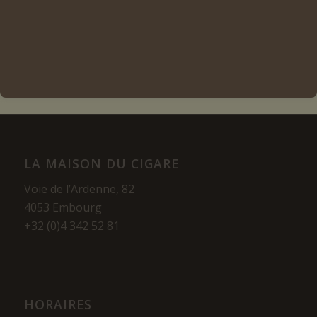
Voir les détails
LA MAISON DU CIGARE
Voie de l’Ardenne, 82
4053 Embourg
+32 (0)4 342 52 81
HORAIRES