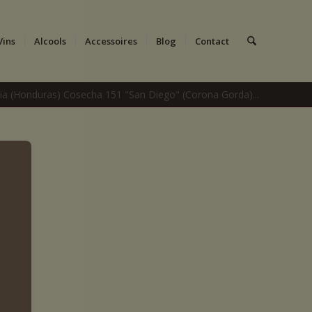
Vins
Alcools
Accessoires
Blog
Contact
cia (Honduras) Cosecha 151 "San Diego" (Corona Gorda)...