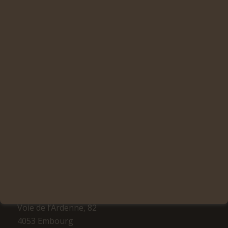
Pour de meilleurs résultats de recherche, quelques
suggestions :
Vérifiez bien votre saisie.
Utilisez des mots clés plus génériques.
Essayez d’utiliser plusieurs termes de recherche.
LA MAISON DU CIGARE
Voie de l’Ardenne, 82
4053 Embourg