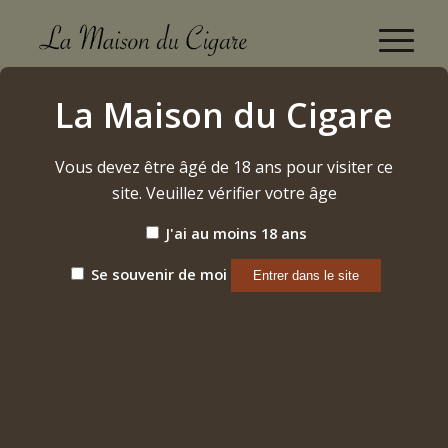
Plasencia (Nicaragua) Reserva 1898 "Toro" (2024)
La Maison du Cigare
Accueil
/
Etiquette: Plasencia (Nicaragua) Reserva 1898 "Toro"
(2024)
Vous devez être âgé de 18 ans pour visiter ce
site. Veuillez vérifier votre âge
J'ai au moins 18 ans
Aucun produit ne correspond à votre sélection.
Se souvenir de moi
Aucune page ne correspond à votre recherche
Désolé, l’article que vous recherchez est introuvable. Faire
une autre recherche ?