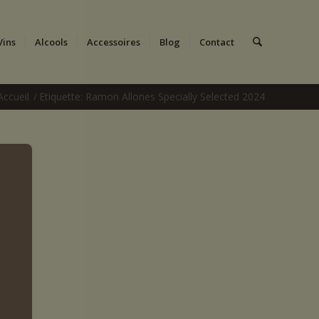
Vins
Alcools
Accessoires
Blog
Contact
Accueil
/
Etiquette: Ramon Allones Specially Selected 2024