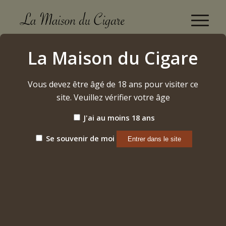
Rocky Patel Number 6 "robusto" (2024)
La Maison du Cigare
Accueil
/
Etiquette: Rocky Patel Number 6 "robusto" (2024)
Vous devez être âgé de 18 ans pour visiter ce
site. Veuillez vérifier votre âge
Trier par
Par défaut
J'ai au moins 18 ans
Afficher
15 Produits par page
Se souvenir de moi