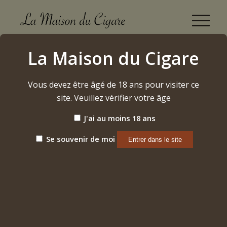
San Pedro De Macoris Robusto Brazil (2024)
La Maison du Cigare
Accueil
/
Etiquette: San Pedro De Macoris Robusto Brazil (2024)
Vous devez être âgé de 18 ans pour visiter ce
site. Veuillez vérifier votre âge
Trier par
Par défaut
J'ai au moins 18 ans
Afficher
15 Produits par page
Se souvenir de moi