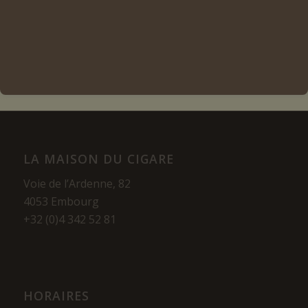
Voir les détails
LA MAISON DU CIGARE
Voie de l’Ardenne, 82
4053 Embourg
+32 (0)4 342 52 81
HORAIRES