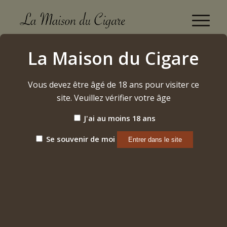
San Pedro De Macoris Robusto Sun Grown (2024)
La Maison du Cigare
Accueil
/
Etiquette: San Pedro De Macoris Robusto Sun Grown
(2024)
Vous devez être âgé de 18 ans pour visiter ce
site. Veuillez vérifier votre âge
J'ai au moins 18 ans
Trier par
Par défaut
Afficher
15 Produits par page
Se souvenir de moi