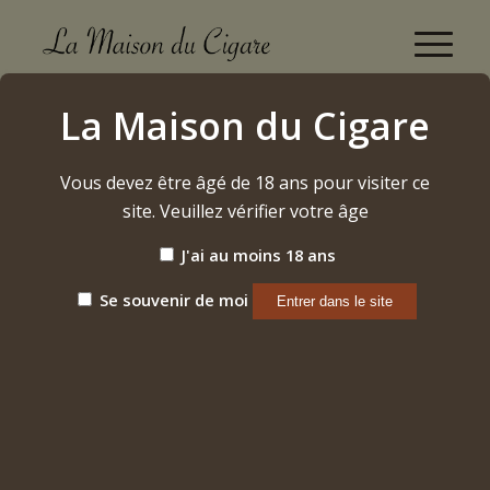
"Terrasse du Diable" Gigondas 2015 Domaine Les
La Maison du Cigare
Paillères
Accueil
/
Vous devez être âgé de 18 ans pour visiter ce
Etiquette: "Terrasse du Diable" Gigondas 2015 Domaine
Les Paillères
site. Veuillez vérifier votre âge
J'ai au moins 18 ans
Trier par
Par défaut
Se souvenir de moi
Afficher
15 Produits par page