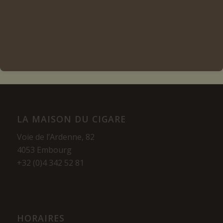
Lire la suite
Voir les détails
LA MAISON DU CIGARE
Voie de l’Ardenne, 82
4053 Embourg
+32 (0)4 342 52 81
HORAIRES