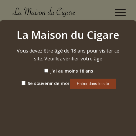
Vosne-Romanée 2021 Mongeard-Mugneret
La Maison du Cigare
Accueil
/
Etiquette: Vosne-Romanée 2021 Mongeard-Mugneret
Vous devez être âgé de 18 ans pour visiter ce
site. Veuillez vérifier votre âge
Trier par
Par défaut
J'ai au moins 18 ans
Afficher
15 Produits par page
Se souvenir de moi